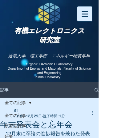
有機エレクトロニクス
研究室
近畿大学 理工学部 エネルギー物質学科
Organic Electronics Laboratory
Department of Energy and Materials, Faculty of Science
and Engineering​
Kindai University
記事
全ての記事
ST
全ての記事
2018年12月29日
読了時間: 1分
年末発表会と忘年会
研究室行事
12月末に卒論の進捗報告を兼ねた発表
研究