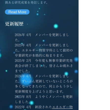
徴ある研究成果を発信します。
Read More
更新履歴
2026年 4
月 メンバーを更新しまし
た。
2025年 4
月 メンバーを更新しまし
た。エネルギー物質学科として最初の
卒業研究が本格的に始まります。
2025年 2
月 今年度も無事卒業研究発
表会が終了しました。皆さんお疲れさ
までした。
2024年 4
月 メンバーを更新しまし
た。ずいぶん更新していないところが
多くなってきたので、何とかもう少し
更新頻度を上げようと思います。
2023年 8月 ようやくメンバーを更新
しました。
2022年 4月 新設された
エネルギー物