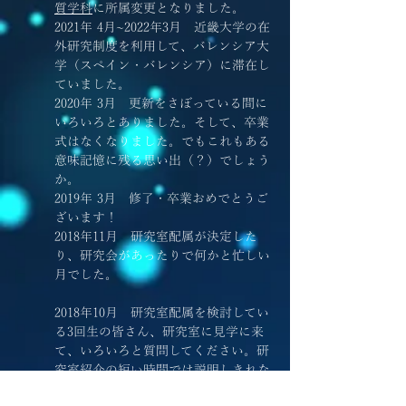
質学科
に所属変更となりました。
2021年 4
月~2022年3月 近畿大学の在
外研究制度を利用して、バレンシア大
学（スペイン・バレンシア）に滞在し
ていました。
2020年 3
月 更新をさぼっている間に
いろいろとありました。そして、卒業
式はなくなりました。でもこれもある
意味記憶に残る思い出（？）でしょう
か。
2019年 3月 修了・卒業おめでとうご
ざいます！
2018年11月 研究室配属が決定した
り、研究会があったりで何かと忙しい
月でした。
2018年10月 研究室配属を検討してい
る3回生の皆さん、研究室に見学に来
て、いろいろと質問してください。研
究室紹介の短い時間では説明しきれな
いことが沢山ありますし、現在研究室