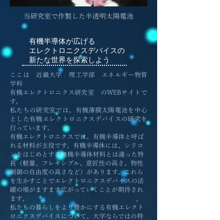
当研究室で作製した半透明太陽電池
有機半導体が広げる
エレクトロニクスデバイスの
新たな世界を探索しよう
ここは
近畿大学 理工学部 エネルギー物質
学科
有機エレクトロニクス研究室
のWEBサイトで
す。
私たちの研究室では、有機薄膜太陽電池を中心
とした
有機エレクトロニクスデバイスの研究を
行っています。
有機エレクトロニクスでは、有機半導体と呼ば
れる材料が主役です。有機半導体には、シリコ
ンをはじめとする無機半導体材料とは違った特
長（軽量、フレキシブル、意匠性の高さ、物性
制御の自由度の高さなど）があります。これら
を生かすことでエレクトロニクスデバイスの活
躍の場がますます広がっていくことが期待され
ます。
私たちの暮らしをより豊かにする有機エレクト
ロニクスデバイスについて、大学ならではの特