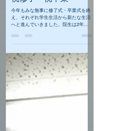
祝修了・祝卒業
今年もみな無事に修了式・卒業式を終
え、それぞれ学生生活から新たな生活
へと進んでいきました。院生は2年
間、学部生1年の短い期間でしたが、
同じ研究室のメンバーとして楽しく過
ごせました。指導教員として至らぬと
ころも多々あったかと思いますが、反
面教師としてもらえれば。。。修了・
卒業...