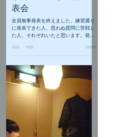
ST
2019年2月9日
読了時間: 1分
修論発表会と卒論発
表会
全員無事発表を終えました。練習通り
に発表できた人、思わぬ質問に苦戦し
た人、それぞれいたと思います。発表
自体はわずか10分～15分ですが、卒
論・修論を作成する過程で得た経験は
必ず自分の力になっていて、これは一
生ものです。達成したことに自信を持
ってください。（もっと頑張れたか
も...