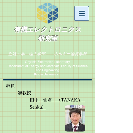
有機エレクトロニクス
研究室
近畿大学 理工学部 エネルギー物質学科
Organic Electronics Laboratory
Department of Energy and Materials, Faculty of Science
and Engineering​
Kindai University
​教員
准教授
田中 仙君 （TANAKA
Senku）