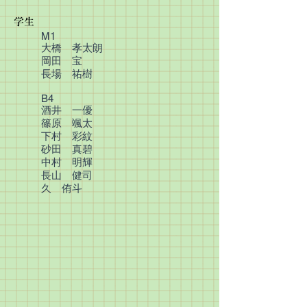
学生
M1
大橋 孝太朗
岡田 宝
長場 祐樹
B4
酒井 一優
篠原 颯太
下村 彩紋
砂田 真碧
中村 明輝
長山 健司
久 侑斗