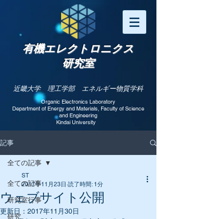
有機エレクトロニクス
研究室
近畿大学 理工学部 エネルギー物質学科
Organic Electronics Laboratory
Department of Energy and Materials, Faculty of Science
and Engineering​
Kindai University
記事
全ての記事
ST
全ての記事
2017年11月23日
読了時間: 1分
ウェブサイト公開
研究室行事
更新日：
2017年11月30日
研究